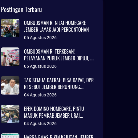
Postingan Terbaru
OMBUDSMAN RI NILAI HOMECARE
JEMBER LAYAK JADI PERCONTOHAN
05 Agustus 2026
OMBUDSMAN RI TERKESAN!
PELAYANAN PUBLIK JEMBER DIPUJI, RS
DAERAH DISEBUT SETARA KLINIK
05 Agustus 2026
JAKARTA
TAK SEMUA DAERAH BISA DAPAT, DPR
RI SEBUT JEMBER BERUNTUNG
AJUKAN DANA TALANGAN Rp786
04 Agustus 2026
MILIAR
EFEK DOMINO HOMECARE, PINTU
MASUK PEMKAB JEMBER URAI
KEMISKINAN
04 Agustus 2026
HARGA EMAS BIKIN KEJUTAN, JEMBER