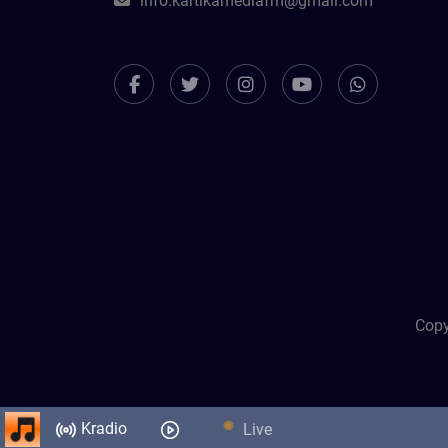
info.kartikamediafm@gmail.com
Copy
Kradio
Live