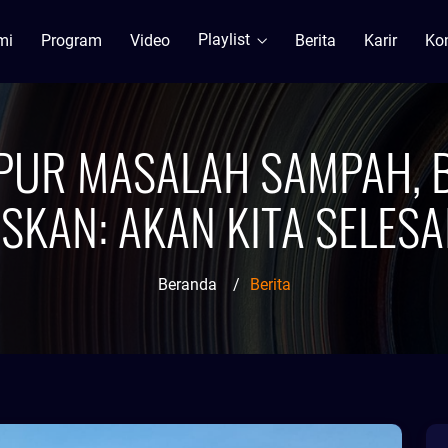
Playlist
mi
Program
Video
Berita
Karir
Ko
PUR MASALAH SAMPAH, B
SKAN: AKAN KITA SELESA
Beranda
/
Berita