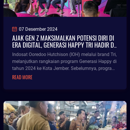
07 Desember 2024
AJAK GEN Z MAKSIMALKAN POTENSI DIRI DI
ERA DIGITAL, GENERASI HAPPY TRI HADIR DI
JEMBER
Indosat Ooredoo Hutchison (IOH) melalui brand Tri,
melanjutkan rangkaian program Generasi Happy di
tahun 2024 ke Kota Jember. Sebelumnya, program
ini telah mengunjungi Kota Jambi dan Kota Serang,
READ MORE
dengan partisipasi dari ribuan Gen Z.