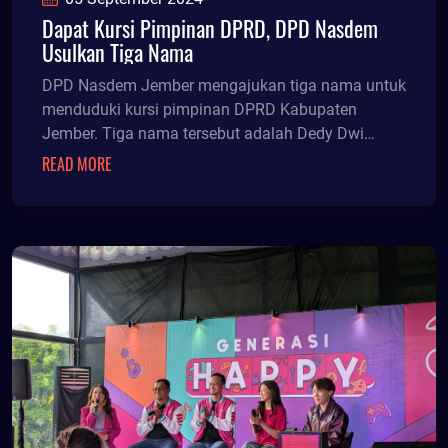
Dapat Kursi Pimpinan DPRD, DPD Nasdem
Usulkan Tiga Nama
DPD Nasdem Jember mengajukan tiga nama untuk
menduduki kursi pimpinan DPRD Kabupaten
Jember. Tiga nama tersebut adalah Dedy Dwi
Setiawan, David Handoko Seto, dan Kristian Andi
READ MORE
Kurniawan.