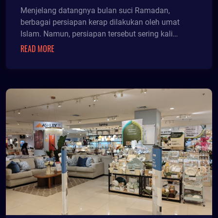
Menjelang datangnya bulan suci Ramadan,
berbagai persiapan kerap dilakukan oleh umat
Islam. Namun, persiapan tersebut sering kali
dilakukan secara tergesa-gesa, sehingga belum
READ MORE
sepenuhnya mendukung kualitas ibadah selama
Ramadan.