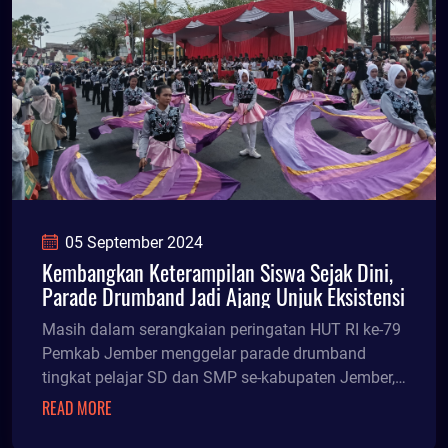
05 September 2024
Kembangkan Keterampilan Siswa Sejak Dini,
Parade Drumband Jadi Ajang Unjuk Eksistensi
Masih dalam serangkaian peringatan HUT RI ke-79
Pemkab Jember menggelar parade drumband
tingkat pelajar SD dan SMP se-kabupaten Jember,
Rabu (4/9/24) siang.
READ MORE