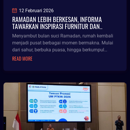
12 Februari 2026
RAMADAN LEBIH BERKESAN, INFORMA
TAWARKAN INSPIRASI FURNITUR DAN
PROMO MENARIK
Menyambut bulan suci Ramadan, rumah kembali
menjadi pusat berbagai momen bermakna. Mulai
dari sahur, berbuka puasa, hingga berkumpul
bersama keluarga, hunian menjadi ruang awal
READ MORE
tumbuhnya kebaikan.