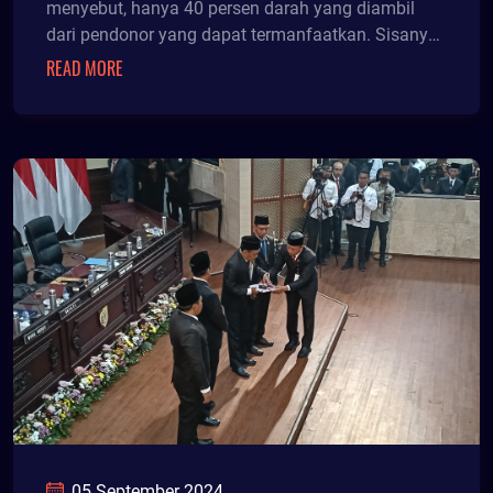
menyebut, hanya 40 persen darah yang diambil
dari pendonor yang dapat termanfaatkan. Sisanya
60 persen berupa plasma harus dibuang menjadi
READ MORE
limbah.
05 September 2024