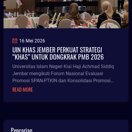
16 Mei 2026
UIN KHAS JEMBER PERKUAT STRATEGI
“KHAS” UNTUK DONGKRAK PMB 2026
Universitas Islam Negeri Kiai Haji Achmad Siddiq
Jember mengikuti Forum Nasional Evaluasi
Promosi SPAN-PTKIN dan Konsolidasi Promosi
UM-PTKIN 2026 di Jakarta, 12 hingga 13 Mei lalu.
READ MORE
Forum ini diikuti sekitar 58 Perguruan Tinggi
Keagamaan Islam Negeri se-Indonesia untuk
membahas penguatan promosi kampus, perluasan
akses pendidikan tinggi, hingga peningkatan
kualitas lulusan PTKIN.
Pencarian