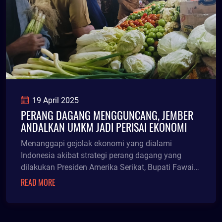
19 April 2025
PERANG DAGANG MENGGUNCANG, JEMBER
ANDALKAN UMKM JADI PERISAI EKONOMI
Menanggapi gejolak ekonomi yang dialami
Indonesia akibat strategi perang dagang yang
dilakukan Presiden Amerika Serikat, Bupati Fawait
menyatakan tidak banyak yang dapat dilakukan
READ MORE
khususnya di tingkat daerah.