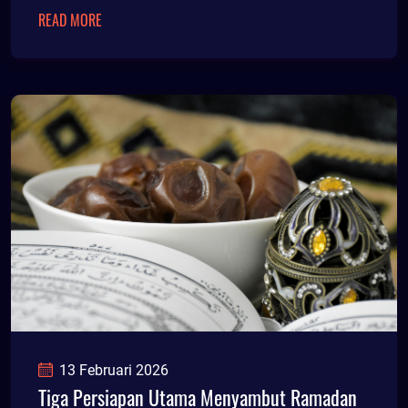
komitmen Pemkab Jember dalam mendukung
READ MORE
akses pendidikan tinggi bagi putra putri daerah.
13 Februari 2026
Tiga Persiapan Utama Menyambut Ramadan