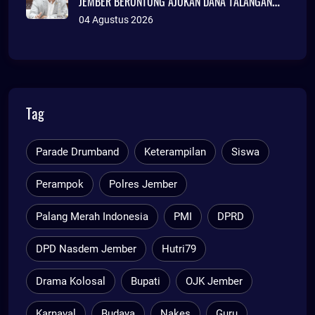
JEMBER BERUNTUNG AJUKAN DANA TALANGAN
Rp786 MILIAR
04 Agustus 2026
Tag
Parade Drumband
Keterampilan
Siswa
Perampok
Polres Jember
Palang Merah Indonesia
PMI
DPRD
DPD Nasdem Jember
Hutri79
Drama Kolosal
Bupati
OJK Jember
Karnaval
Budaya
Nakes
Guru