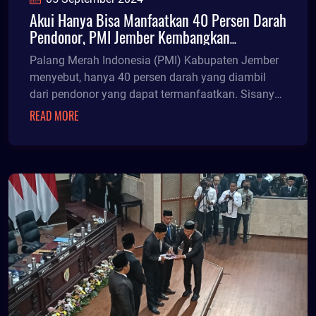
Akui Hanya Bisa Manfaatkan 40 Persen Darah
Pendonor, PMI Jember Kembangkan
Pengelolaan Plasma Darah
Palang Merah Indonesia (PMI) Kabupaten Jember
menyebut, hanya 40 persen darah yang diambil
dari pendonor yang dapat termanfaatkan. Sisanya
60 persen berupa plasma harus dibuang menjadi
READ MORE
limbah.