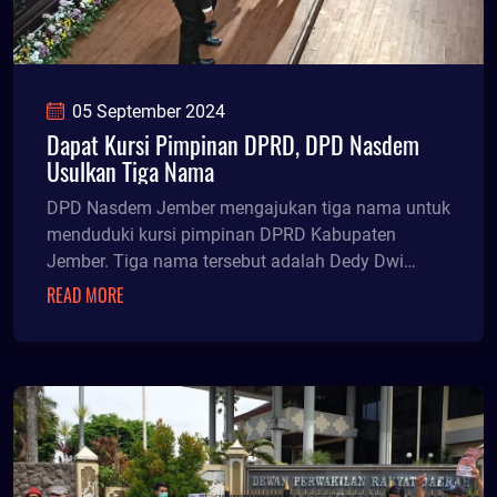
05 September 2024
Dapat Kursi Pimpinan DPRD, DPD Nasdem
Usulkan Tiga Nama
DPD Nasdem Jember mengajukan tiga nama untuk
menduduki kursi pimpinan DPRD Kabupaten
Jember. Tiga nama tersebut adalah Dedy Dwi
Setiawan, David Handoko Seto, dan Kristian Andi
READ MORE
Kurniawan.