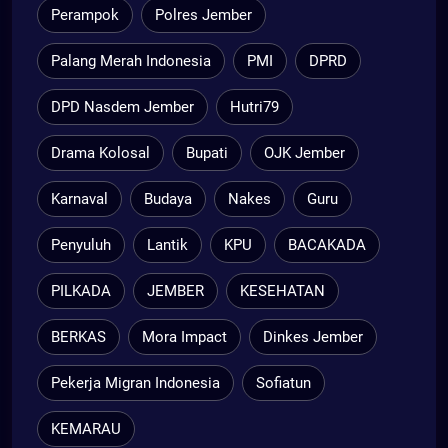
Perampok
Polres Jember
Palang Merah Indonesia
PMI
DPRD
DPD Nasdem Jember
Hutri79
Drama Kolosal
Bupati
OJK Jember
Karnaval
Budaya
Nakes
Guru
Penyuluh
Lantik
KPU
BACAKADA
PILKADA
JEMBER
KESEHATAN
BERKAS
Mora Impact
Dinkes Jember
Pekerja Migran Indonesia
Sofiatun
KEMARAU