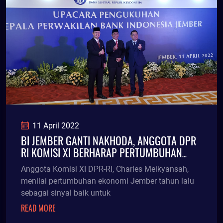
11 April 2022
BI JEMBER GANTI NAKHODA, ANGGOTA DPR
RI KOMISI XI BERHARAP PERTUMBUHAN
EKONOMI JEMBER 2022 LAMPAUI RATA-
Anggota Komisi XI DPR-RI, Charles Meikyansah,
RATA NASIONAL
menilai pertumbuhan ekonomi Jember tahun lalu
sebagai sinyal baik untuk
READ MORE