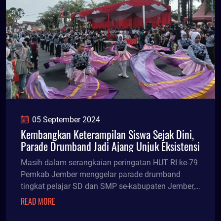
05 September 2024
Kembangkan Keterampilan Siswa Sejak Dini,
Parade Drumband Jadi Ajang Unjuk Eksistensi
Masih dalam serangkaian peringatan HUT RI ke-79
Pemkab Jember menggelar parade drumband
tingkat pelajar SD dan SMP se-kabupaten Jember,
Rabu (4/9/24) siang.
READ MORE