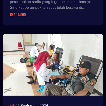
perampokan sadis yang tega melukai korbannya.
Sindikat perampok tersebut telah beraksi di
sejumlah titik, terakhir kali di Dusun Cumedak,
READ MORE
Desa Sumber Canting, Kecamatan Sumberjambe
beberapa waktu lalu.
05 September 2024