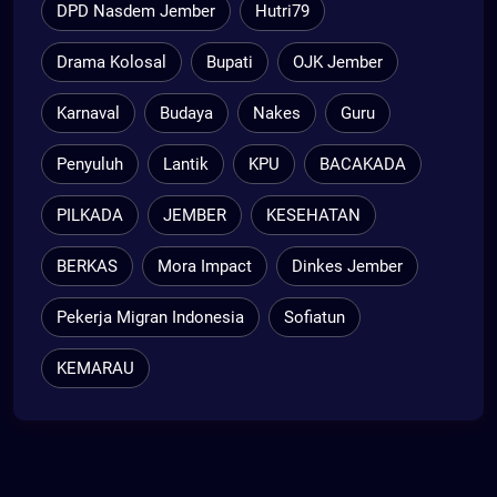
DPD Nasdem Jember
Hutri79
Drama Kolosal
Bupati
OJK Jember
Karnaval
Budaya
Nakes
Guru
Penyuluh
Lantik
KPU
BACAKADA
PILKADA
JEMBER
KESEHATAN
BERKAS
Mora Impact
Dinkes Jember
Pekerja Migran Indonesia
Sofiatun
KEMARAU