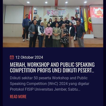
12 Oktober 2024
MERIAH, WORKSHOP AND PUBLIC SPEAKING
COMPETITION PROFIS UNEJ DIIKUTI PESERTA
DARI BERBAGAI KOTA DI INDONESIA
Diikuti sekitar 50 peserta Workshop and Public
Speaking Competition (WnC) 2024 yang digelar
Protokol FISIP Universitas Jember, Sabtu
(12/10/24) berlangsung meriah. Wisnu Aji, Panitia
READ MORE
acara, mengatakan dengan mengusung tema Voice