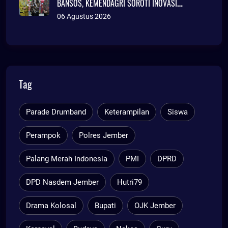
BANSOS, KEMENDAGRI SOROTI INOVASI
ADMINDUK
06 Agustus 2026
Tag
Parade Drumband
Keterampilan
Siswa
Perampok
Polres Jember
Palang Merah Indonesia
PMI
DPRD
DPD Nasdem Jember
Hutri79
Drama Kolosal
Bupati
OJK Jember