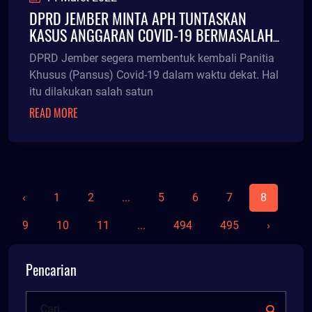
DPRD JEMBER MINTA APH TUNTASKAN
KASUS ANGGARAN COVID-19 BERMASALAH
DI ERA FAIDA
DPRD Jember segera membentuk kembali Panitia
Khusus (Pansus) Covid-19 dalam waktu dekat. Hal
itu dilakukan salah satun
READ MORE
‹
1
2
...
5
6
7
8
9
10
11
...
494
495
›
Pencarian