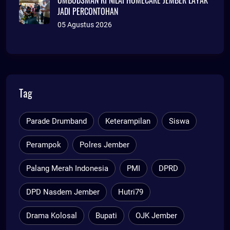
OMBUDSMAN RI NILAI HOMECARE JEMBER LAYAK
JADI PERCONTOHAN
05 Agustus 2026
Tag
Parade Drumband
Keterampilan
Siswa
Perampok
Polres Jember
Palang Merah Indonesia
PMI
DPRD
DPD Nasdem Jember
Hutri79
Drama Kolosal
Bupati
OJK Jember