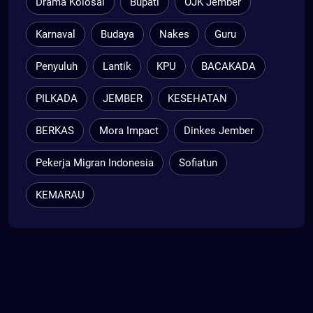
Drama Kolosal
Bupati
OJK Jember
Karnaval
Budaya
Nakes
Guru
Penyuluh
Lantik
KPU
BACAKADA
PILKADA
JEMBER
KESEHATAN
BERKAS
Mora Impact
Dinkes Jember
Pekerja Migran Indonesia
Sofiatun
KEMARAU