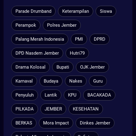
Parade Drumband
Keterampilan
Siswa
Perampok
Polres Jember
Palang Merah Indonesia
PMI
DPRD
DPD Nasdem Jember
Hutri79
Drama Kolosal
Bupati
OJK Jember
Karnaval
Budaya
Nakes
Guru
Penyuluh
Lantik
KPU
BACAKADA
PILKADA
JEMBER
KESEHATAN
BERKAS
Mora Impact
Dinkes Jember