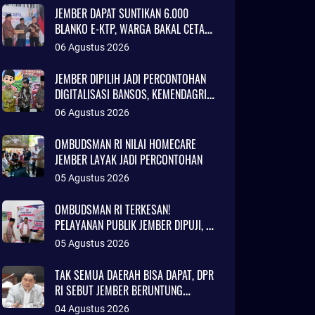
JEMBER DAPAT SUNTIKAN 6.000
BLANKO E-KTP, WARGA BAKAL CETAK
KTP LEBIH CEPAT
06 Agustus 2026
JEMBER DIPILIH JADI PERCONTOHAN
DIGITALISASI BANSOS, KEMENDAGRI
SOROTI INOVASI ADMINDUK
06 Agustus 2026
OMBUDSMAN RI NILAI HOMECARE
JEMBER LAYAK JADI PERCONTOHAN
05 Agustus 2026
OMBUDSMAN RI TERKESAN!
PELAYANAN PUBLIK JEMBER DIPUJI, RS
DAERAH DISEBUT SETARA KLINIK
05 Agustus 2026
JAKARTA
TAK SEMUA DAERAH BISA DAPAT, DPR
RI SEBUT JEMBER BERUNTUNG
AJUKAN DANA TALANGAN Rp786
04 Agustus 2026