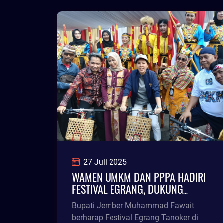
Widarto saat dikonfirmasi, Sabtu
(8/3/25).
27 Juli 2025
WAMEN UMKM DAN PPPA HADIRI
FESTIVAL EGRANG, DUKUNG
KOMUNITAS DAN EDUKASI ANAK
Bupati Jember Muhammad Fawait
LEWAT TRADISI
berharap Festival Egrang Tanoker di