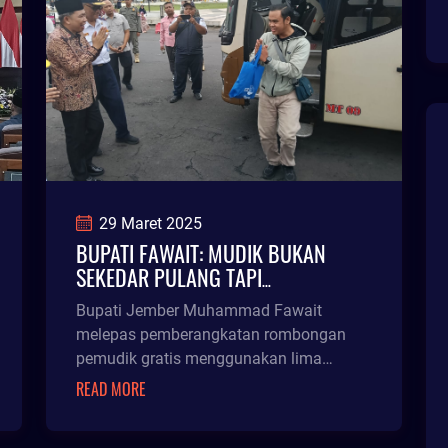
29 Maret 2025
BUPATI FAWAIT: MUDIK BUKAN
SEKEDAR PULANG TAPI
PENYEMPURNAAN IBADAH
Bupati Jember Muhammad Fawait
melepas pemberangkatan rombongan
pemudik gratis menggunakan lima
armada bus yang difasilitasi Pemkab
READ MORE
Jember. Empat armada dengan tujuan
Sumenep dan satu lagi tujuan Ponorogo.