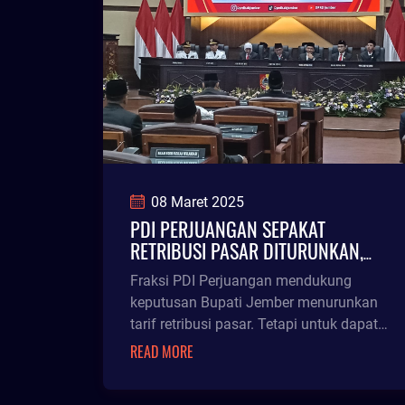
08 Maret 2025
PDI PERJUANGAN SEPAKAT
RETRIBUSI PASAR DITURUNKAN,
ASAL SESUAI MEKANISME
Fraksi PDI Perjuangan mendukung
keputusan Bupati Jember menurunkan
tarif retribusi pasar. Tetapi untuk dapat
merealisasikannya perlu adanya revisi
READ MORE
Perda Nomor 1 Tahun 2024. Hal itu
dikatakan Wakil Ketua DPRD Jember,