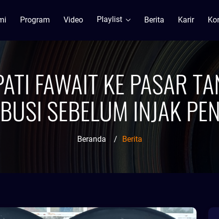
Playlist
mi
Program
Video
Berita
Karir
Ko
UPATI FAWAIT KE PASAR 
IBUSI SEBELUM INJAK PE
Beranda
/
Berita