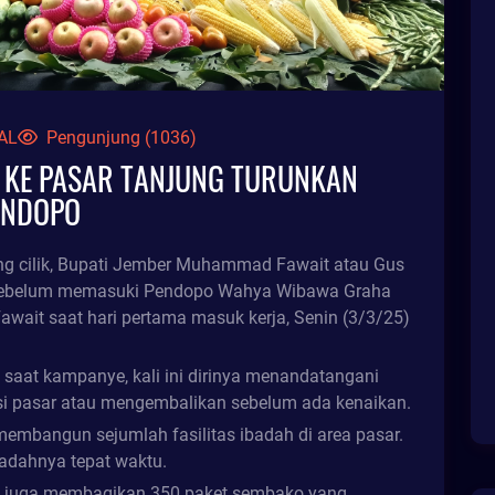
AL
Pengunjung (1036)
IT KE PASAR TANJUNG TURUNKAN
PENDOPO
ong cilik, Bupati Jember Muhammad Fawait atau Gus
g sebelum memasuki Pendopo Wahya Wibawa Graha
await saat hari pertama masuk kerja, Senin (3/3/25)
 saat kampanye, kali ini dirinya menandatangani
si pasar atau mengembalikan sebelum ada kenaikan.
 membangun sejumlah fasilitas ibadah di area pasar.
adahnya tepat waktu.
ini juga membagikan 350 paket sembako yang