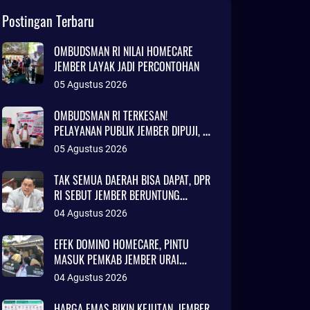
Postingan Terbaru
OMBUDSMAN RI NILAI HOMECARE
JEMBER LAYAK JADI PERCONTOHAN
05 Agustus 2026
OMBUDSMAN RI TERKESAN!
PELAYANAN PUBLIK JEMBER DIPUJI, RS
DAERAH DISEBUT SETARA KLINIK
05 Agustus 2026
JAKARTA
TAK SEMUA DAERAH BISA DAPAT, DPR
RI SEBUT JEMBER BERUNTUNG
AJUKAN DANA TALANGAN Rp786
04 Agustus 2026
MILIAR
EFEK DOMINO HOMECARE, PINTU
MASUK PEMKAB JEMBER URAI
KEMISKINAN
04 Agustus 2026
HARGA EMAS BIKIN KEJUTAN, JEMBER