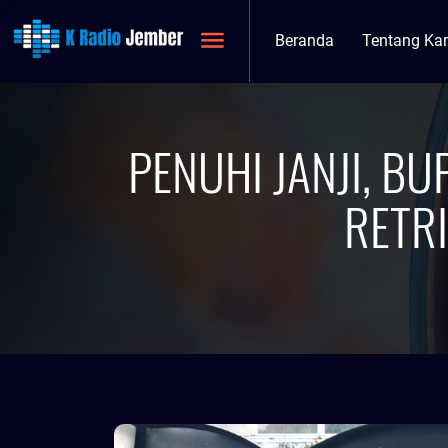
Beranda
Tentang Ka
PENUHI JANJI, B
RETR