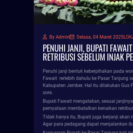
By Admin
LOK
Selasa, 04 Maret 2025
PENUHI JANJI, BUPATI FAWA
RETRIBUSI SEBELUM INJAK 
Penuhi janji bentuk keberpihakan pada w
Fawait rerlebih dahulu ke Pasar Tanjun
Kabupaten Jember. Hal itu dilakukan Gus F
sore.
Bupati Fawait mengatakan, sesuai janjinya
pernyataan membatalkan kenaikan retribu
Tidak hanya itu, Bupati juga berjanji akan
Agar para pedagang dapat menjalankan ib
Kunjungan Bupati ke Pasar Tanjung kali 