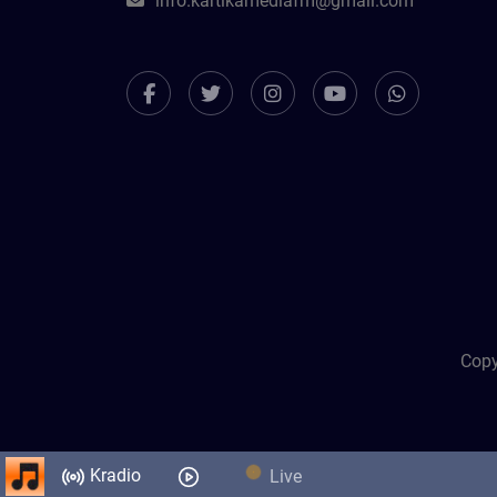
info.kartikamediafm@gmail.com
Copy
Kradio
Live