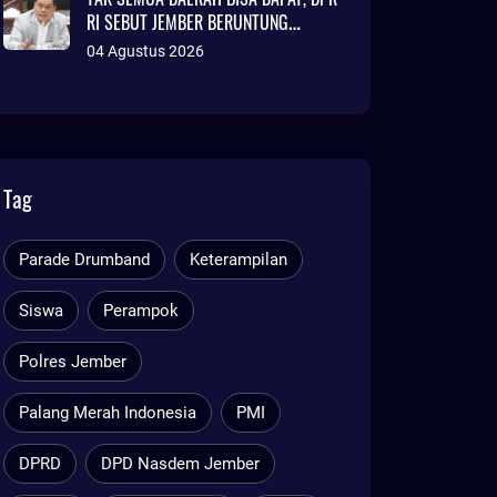
RI SEBUT JEMBER BERUNTUNG
AJUKAN DANA TALANGAN Rp786
04 Agustus 2026
MILIAR
Tag
Parade Drumband
Keterampilan
Siswa
Perampok
Polres Jember
Palang Merah Indonesia
PMI
DPRD
DPD Nasdem Jember