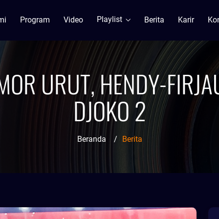
Playlist
mi
Program
Video
Berita
Karir
Ko
OR URUT, HENDY-FIRJAU
DJOKO 2
Beranda
/
Berita