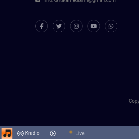
info.kartikamediafm@gmail.com
Copy
Kradio
Live