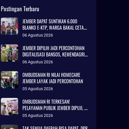
Postingan Terbaru
JEMBER DAPAT SUNTIKAN 6.000
BLANKO E-KTP, WARGA BAKAL CETAK
KTP LEBIH CEPAT
06 Agustus 2026
JEMBER DIPILIH JADI PERCONTOHAN
DIGITALISASI BANSOS, KEMENDAGRI
SOROTI INOVASI ADMINDUK
06 Agustus 2026
OMBUDSMAN RI NILAI HOMECARE
JEMBER LAYAK JADI PERCONTOHAN
05 Agustus 2026
OMBUDSMAN RI TERKESAN!
PELAYANAN PUBLIK JEMBER DIPUJI, RS
DAERAH DISEBUT SETARA KLINIK
05 Agustus 2026
JAKARTA
TAK SEMUA DAERAH BISA DAPAT, DPR