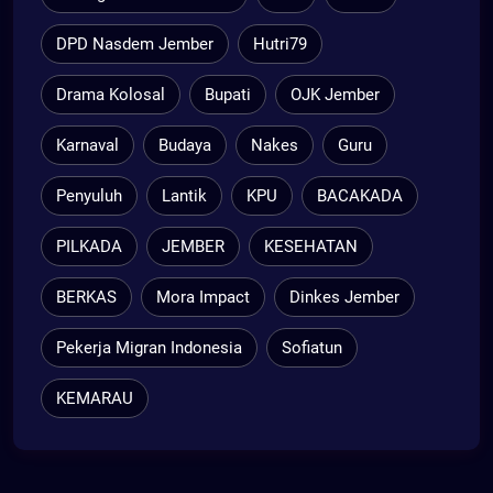
DPD Nasdem Jember
Hutri79
Drama Kolosal
Bupati
OJK Jember
Karnaval
Budaya
Nakes
Guru
Penyuluh
Lantik
KPU
BACAKADA
PILKADA
JEMBER
KESEHATAN
BERKAS
Mora Impact
Dinkes Jember
Pekerja Migran Indonesia
Sofiatun
KEMARAU