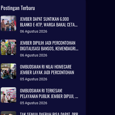
Postingan Terbaru
JEMBER DAPAT SUNTIKAN 6.000
BLANKO E-KTP, WARGA BAKAL CETAK
KTP LEBIH CEPAT
06 Agustus 2026
JEMBER DIPILIH JADI PERCONTOHAN
DIGITALISASI BANSOS, KEMENDAGRI
SOROTI INOVASI ADMINDUK
06 Agustus 2026
OMBUDSMAN RI NILAI HOMECARE
JEMBER LAYAK JADI PERCONTOHAN
05 Agustus 2026
OMBUDSMAN RI TERKESAN!
PELAYANAN PUBLIK JEMBER DIPUJI, RS
DAERAH DISEBUT SETARA KLINIK
05 Agustus 2026
JAKARTA
TAK SEMUA DAERAH BISA DAPAT, DPR