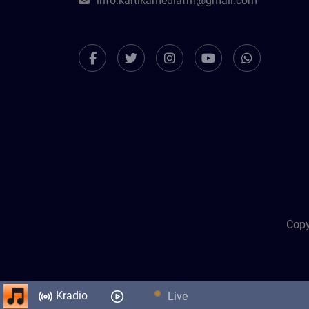
info.kartikamediafm@gmail.com
Copy
Kradio
Live