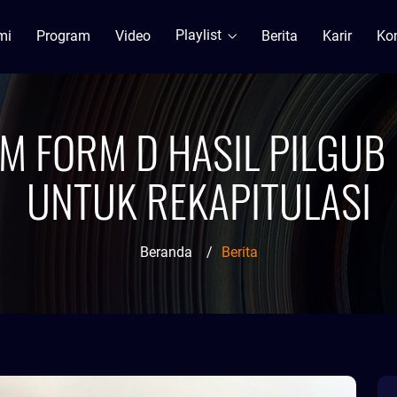
Playlist
mi
Program
Video
Berita
Karir
Ko
M FORM D HASIL PILGUB
UNTUK REKAPITULASI
Beranda
/
Berita