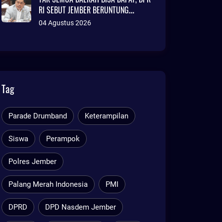
RI SEBUT JEMBER BERUNTUNG
AJUKAN DANA TALANGAN Rp786
04 Agustus 2026
MILIAR
Tag
Parade Drumband
Keterampilan
Siswa
Perampok
Polres Jember
Palang Merah Indonesia
PMI
DPRD
DPD Nasdem Jember