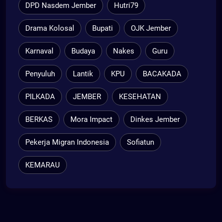
DPD Nasdem Jember
Hutri79
Drama Kolosal
Bupati
OJK Jember
Karnaval
Budaya
Nakes
Guru
Penyuluh
Lantik
KPU
BACAKADA
PILKADA
JEMBER
KESEHATAN
BERKAS
Mora Impact
Dinkes Jember
Pekerja Migran Indonesia
Sofiatun
KEMARAU