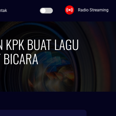
Radio Streaming
ntak
N KPK BUAT LAGU
T BICARA