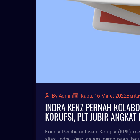
By Admin
Berita
Rabu, 16 Maret 2022
INDRA KENZ PERNAH KOLABO
KORUPSI, PLT JUBIR ANGKAT
Komisi Pemberantasan Korupsi (KPK) me
alias Indra Kenz dalam pembuatan lagu a