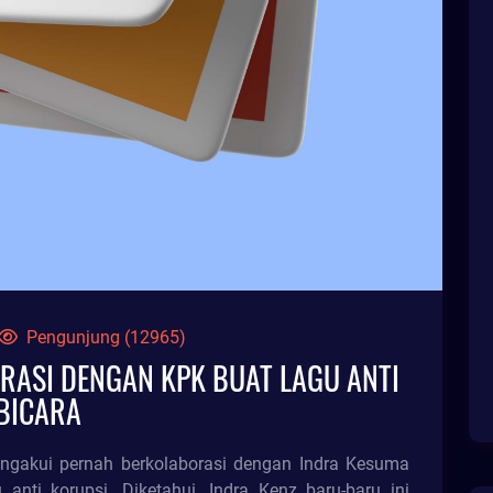
Pengunjung (12965)
RASI DENGAN KPK BUAT LAGU ANTI
 BICARA
ngakui pernah berkolaborasi dengan Indra Kesuma
nti korupsi. Diketahui, Indra Kenz baru-baru ini