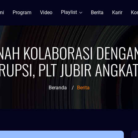
Playlist
mi
Program
Video
Berita
Karir
Ko
NAH KOLABORASI DENGA
RUPSI, PLT JUBIR ANGKA
Beranda
/
Berita