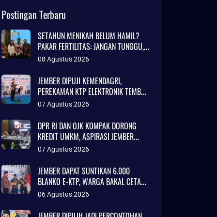
Postingan Terbaru
SETAHUN MENIKAH BELUM HAMIL?
PAKAR FERTILITAS: JANGAN TUNGGU,
SEGERA KONSULTASI
08 Agustus 2026
JEMBER DIPUJI KEMENDAGRI,
PEREKAMAN KTP ELEKTRONIK TEMBUS
97 PERSEN
07 Agustus 2026
DPR RI DAN OJK KOMPAK DORONG
KREDIT UMKM, ASPIRASI JEMBER
DIBAWA KE SENAYAN
07 Agustus 2026
JEMBER DAPAT SUNTIKAN 6.000
BLANKO E-KTP, WARGA BAKAL CETAK
KTP LEBIH CEPAT
06 Agustus 2026
JEMBER DIPILIH JADI PERCONTOHAN