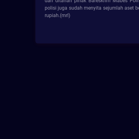
dan ditahan pihak Bareskrim Mabes Polri
polisi juga sudah menyita sejumlah aset be
rupiah.(mrl)