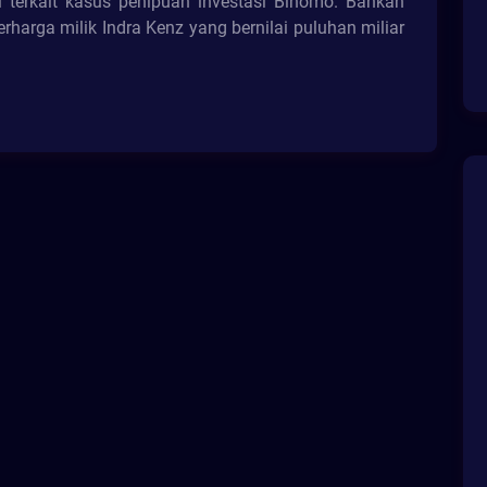
 terkait kasus penipuan investasi Binomo. Bahkan
rharga milik Indra Kenz yang bernilai puluhan miliar