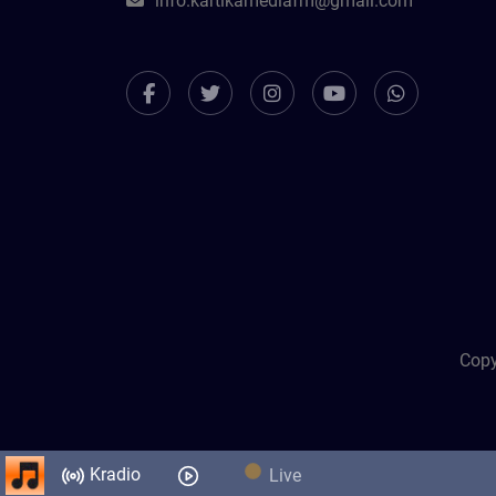
info.kartikamediafm@gmail.com
Copy
Kradio
Live