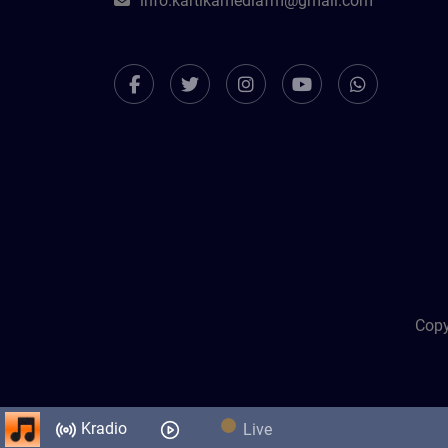
info.kartikamediafm@gmail.com
Copy
Kradio
Live