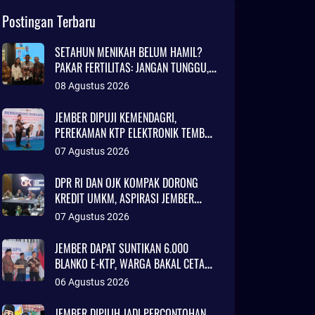
Postingan Terbaru
SETAHUN MENIKAH BELUM HAMIL?
PAKAR FERTILITAS: JANGAN TUNGGU,
SEGERA KONSULTASI
08 Agustus 2026
JEMBER DIPUJI KEMENDAGRI,
PEREKAMAN KTP ELEKTRONIK TEMBUS
97 PERSEN
07 Agustus 2026
DPR RI DAN OJK KOMPAK DORONG
KREDIT UMKM, ASPIRASI JEMBER
DIBAWA KE SENAYAN
07 Agustus 2026
JEMBER DAPAT SUNTIKAN 6.000
BLANKO E-KTP, WARGA BAKAL CETAK
KTP LEBIH CEPAT
06 Agustus 2026
JEMBER DIPILIH JADI PERCONTOHAN