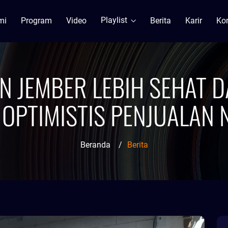
Playlist
mi
Program
Video
Berita
Karir
Ko
 JEMBER LEBIH SEHAT D
OPTIMISTIS PENJUALAN 
Beranda
/
Berita