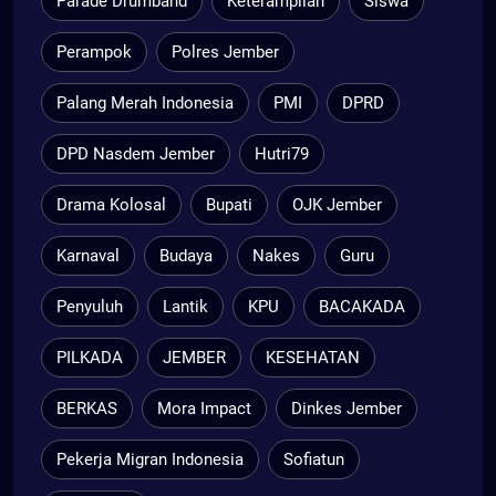
Parade Drumband
Keterampilan
Siswa
Perampok
Polres Jember
Palang Merah Indonesia
PMI
DPRD
DPD Nasdem Jember
Hutri79
Drama Kolosal
Bupati
OJK Jember
Karnaval
Budaya
Nakes
Guru
Penyuluh
Lantik
KPU
BACAKADA
PILKADA
JEMBER
KESEHATAN
BERKAS
Mora Impact
Dinkes Jember
Pekerja Migran Indonesia
Sofiatun