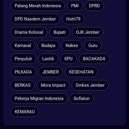
Palang Merah Indonesia
PMI
DPRD
DPD Nasdem Jember
Hutri79
Drama Kolosal
Bupati
OJK Jember
Karnaval
Budaya
Nakes
Guru
Penyuluh
Lantik
KPU
BACAKADA
PILKADA
JEMBER
KESEHATAN
BERKAS
Mora Impact
Dinkes Jember
Pekerja Migran Indonesia
Sofiatun
KEMARAU