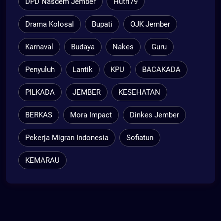
DPD Nasdem Jember
Hutri79
Drama Kolosal
Bupati
OJK Jember
Karnaval
Budaya
Nakes
Guru
Penyuluh
Lantik
KPU
BACAKADA
PILKADA
JEMBER
KESEHATAN
BERKAS
Mora Impact
Dinkes Jember
Pekerja Migran Indonesia
Sofiatun
KEMARAU