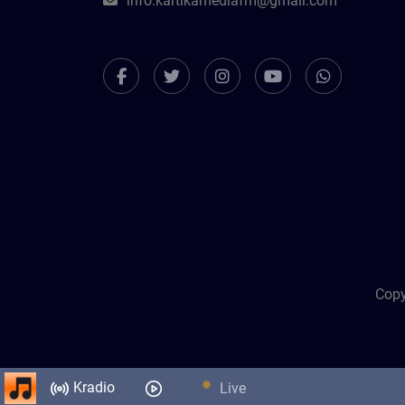
info.kartikamediafm@gmail.com
Copy
Kradio
Live