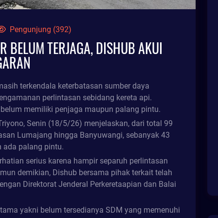
Pengunjung (392)
ER BELUM TERJAGA, DISHUB AKUI
GARAN
asih terkendala keterbatasan sumber daya
ngamanan perlintasan sebidang kereta api.
i belum memiliki penjaga maupun palang pintu.
iyono, Senin (18/5/26) menjelaskan, dari total 99
atasan Lumajang hingga Banyuwangi, sebanyak 43
 ada palang pintu.
rhatian serius karena hampir separuh perlintasan
un demikian, Dishub bersama pihak terkait telah
engan Direktorat Jenderal Perkeretaapian dan Balai
utama yakni belum tersedianya SDM yang memenuhi