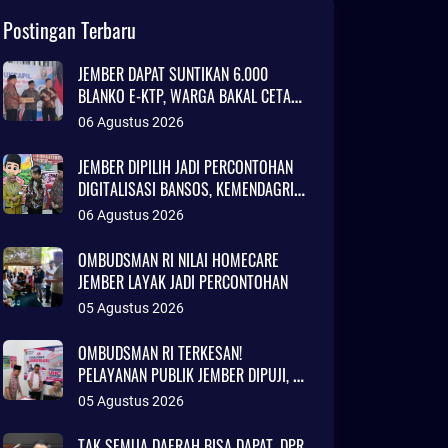
Postingan Terbaru
JEMBER DAPAT SUNTIKAN 6.000
BLANKO E-KTP, WARGA BAKAL CETAK
KTP LEBIH CEPAT
06 Agustus 2026
JEMBER DIPILIH JADI PERCONTOHAN
DIGITALISASI BANSOS, KEMENDAGRI
SOROTI INOVASI ADMINDUK
06 Agustus 2026
OMBUDSMAN RI NILAI HOMECARE
JEMBER LAYAK JADI PERCONTOHAN
05 Agustus 2026
OMBUDSMAN RI TERKESAN!
PELAYANAN PUBLIK JEMBER DIPUJI, RS
DAERAH DISEBUT SETARA KLINIK
05 Agustus 2026
JAKARTA
TAK SEMUA DAERAH BISA DAPAT, DPR