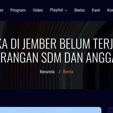
Playlist
mi
Program
Video
Berita
Karir
Ko
A DI JEMBER BELUM TER
URANGAN SDM DAN ANGG
Beranda
/
Berita