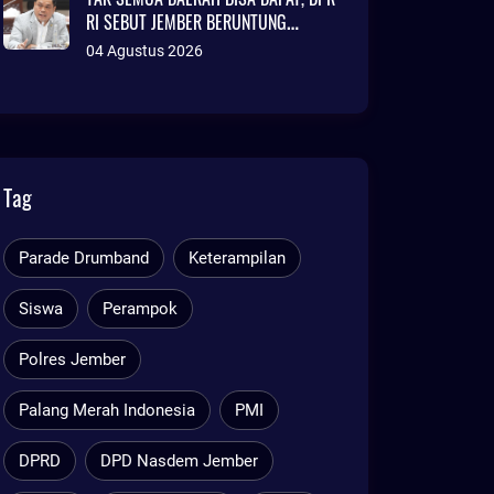
RI SEBUT JEMBER BERUNTUNG
AJUKAN DANA TALANGAN Rp786
04 Agustus 2026
MILIAR
Tag
Parade Drumband
Keterampilan
Siswa
Perampok
Polres Jember
Palang Merah Indonesia
PMI
DPRD
DPD Nasdem Jember